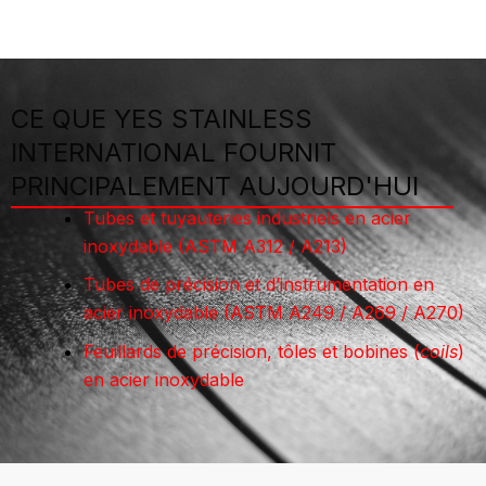
CE QUE YES STAINLESS
INTERNATIONAL FOURNIT
PRINCIPALEMENT AUJOURD'HUI
Tubes et tuyauteries industriels en acier
inoxydable (ASTM A312 / A213)
Tubes de précision et d’instrumentation en
acier inoxydable (ASTM A249 / A269 / A270)
Feuillards de précision, tôles et bobines (
coils
)
en acier inoxydable