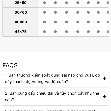
25x50
●
●
●
●
●
●
●
30x60
●
●
●
●
●
●
●
40x80
●
●
●
●
●
●
●
45x75
●
●
●
●
●
●
●
FAQS
1. Bạn thường kiểm soát dung sai nào cho W, H, độ
dày thành, độ vuông và độ xoắn?
2. Bạn cung cấp chiều dài và tùy chọn cắt như thế
nào?