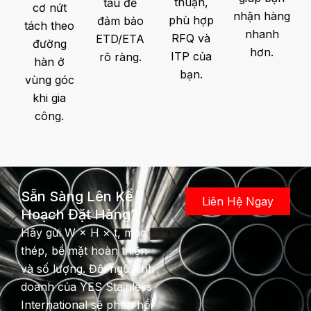
thuận,
tàu để
cơ nứt
nhận hàng
phù hợp
đảm bảo
tách theo
nhanh
RFQ và
ETD/ETA
đường
hơn.
ITP của
rõ ràng.
hàn ở
bạn.
vùng góc
khi gia
công.
Sẵn Sàng Lên Kế
Liên Hệ Ngay
Hoạch Đặt Hàng?
Hãy gửi W × H × t, mác
thép, bề mặt hoàn thiện
và số lượng. Đội ngũ kinh
doanh của YES Stainless
International sẽ phản hồi