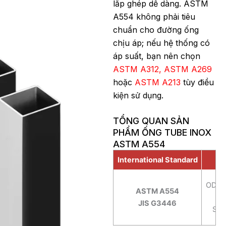
lắp ghép dễ dàng. ASTM
A554 không phải tiêu
chuẩn cho đường ống
chịu áp; nếu hệ thống có
áp suất, bạn nên chọn
ASTM A312,
ASTM A269
hoặc
ASTM A213
tùy điều
kiện sử dụng.
TỔNG QUAN SẢN
PHẨM ỐNG TUBE INOX
ASTM A554
International Standard
OD: 
ASTM A554
W
JIS G3446
Sta