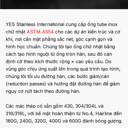
YES Stainless International cung cấp
ống tube inox
chữ nhật
ASTM A554
cho các dự án
kiến trúc
và
cơ
khí
, nơi cần
mặt phẳng sắc nét, góc cạnh gọn và
hình học chuẩn
. Chúng tôi tạo ống chữ nhật bằng
cách
tạo hình nguội từ ống tròn hàn
, sau đó
cán
định cỡ
theo kích thước
rộng × cao
yêu cầu. Do
vùng góc chịu ứng suất lớn trong quá trình tạo hình,
chúng tôi tối ưu
đường hàn, các bước giảm/cán
(reduction passes)
và
hướng đặt đường hàn
để giảm
nguy cơ
nứt tách theo đường hàn
.
Các mác thép có sẵn gồm
430, 304/304L và
316/316L
, với bề mặt hoàn thiện từ
No.4, Hairline
đến
180G, 240G, 320G, 400G
và
600G đánh bóng gương
.