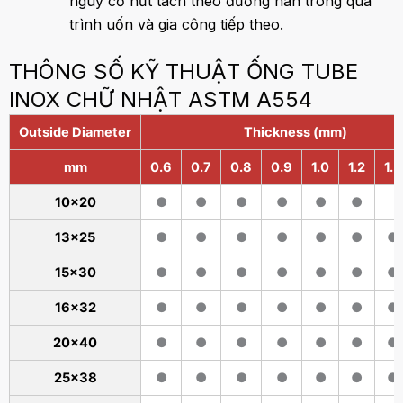
nguy cơ
nứt tách theo đường hàn
trong quá
trình uốn và gia công tiếp theo.
THÔNG SỐ KỸ THUẬT ỐNG TUBE
INOX CHỮ NHẬT ASTM A554
Outside Diameter
Thickness (mm)
mm
0.6
0.7
0.8
0.9
1.0
1.2
1.5
10x20
●
●
●
●
●
●
13x25
●
●
●
●
●
●
●
15x30
●
●
●
●
●
●
●
16x32
●
●
●
●
●
●
●
20x40
●
●
●
●
●
●
●
25x38
●
●
●
●
●
●
●