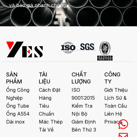
và báo giá nhanh chóng.
SẢN
TÀI
CHẤT
CÔNG
PHẨM
LIỆU
LƯỢNG
TY
Ống Công
Cách Đặt
ISO
Giới Thiệu
Nghiệp
Hàng
9001:2015
Lịch Sử &
Ống Tube
Tiêu
Kiểm Tra
Toàn Cầu
Ống A554
Chuẩn
Nội Bộ
Liên Hệ
Dải inox
Mác Thép
Giám Định
Privacy
Tải Về
Bên Thứ 3