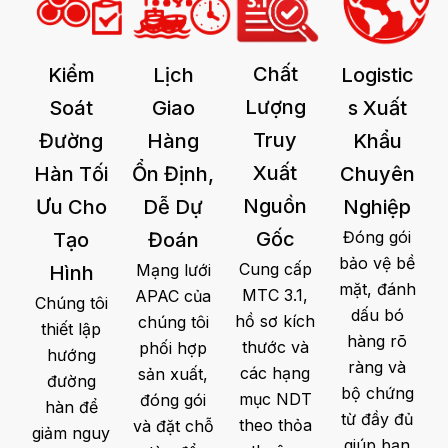
Chất
Kiểm
Lịch
Logistic
Lượng
Soát
Giao
S Xuất
Truy
Đường
Hàng
Khẩu
Xuất
Hàn Tối
Ổn Định,
Chuyên
Nguồn
Ưu Cho
Dễ Dự
Nghiệp
Gốc
Đóng gói
Tạo
Đoán
bảo vệ bề
Cung cấp
Mạng lưới
Hình
mặt, đánh
MTC 3.1,
APAC của
Chúng tôi
dấu bó
hồ sơ kích
chúng tôi
thiết lập
hàng rõ
thước và
phối hợp
hướng
ràng và
các hạng
sản xuất,
đường
bộ chứng
mục NDT
đóng gói
hàn để
từ đầy đủ
theo thỏa
và đặt chỗ
giảm nguy
giúp bạn